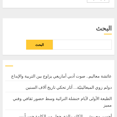
البحث
البحث
عائشة معاليم.. صوت أدبي أمازيغي يزاوج بين التربية والإبداع
دولم زوي الميغاليتيّة… آثار تحكي تاريخ آلاف السنين
الطبعة الأولى لأيام خنشلة التراثية وسط حضور ثقافي وفني
مميز
أحسن معريش… الكاتب الذي جعل من الكلمة جسراً بين