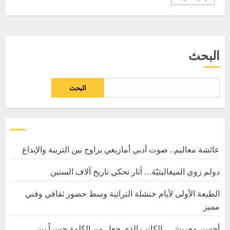
البحث
البحث
عائشة معاليم.. صوت أدبي أمازيغي يزاوج بين التربية والإبداع
دولم زوي الميغاليتيّة… آثار تحكي تاريخ آلاف السنين
الطبعة الأولى لأيام خنشلة التراثية وسط حضور ثقافي وفني
مميز
أحسن معريش… الكاتب الذي جعل من الكلمة جسراً بين