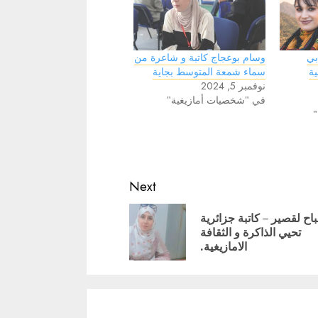
بي
وسام بوعجاج كاتبة و شاعرة من
ية
سماء شمعة المتوسط بجاية
نوفمبر 5, 2024
في "شخصيات أمازيغية"
"
Next
اح لقصير – كاتبة جزائرية
Pre
تحيي الذاكرة و الثقافة
الامازيغية.