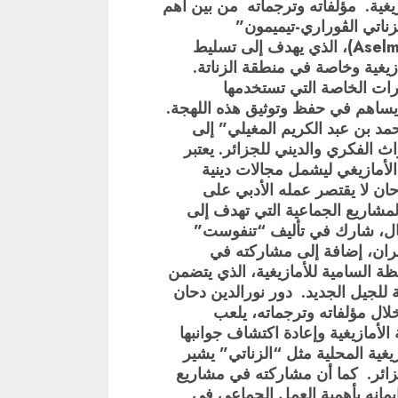
يغية. مؤلفاته وترجماته من بين أهم
لزناتي الڨوراري-تيميمون”
(Aselmad n tantala taznatit n Gurara-Timimou)، الذي يهدف إلى تسليط
زيغية وخاصة في منطقة الزناتة.
ارات الخاصة التي تستخدمها
 يساهم في حفظ وتوثيق هذه اللهجة.
مد بن عبد الكريم المغيلي” إلى
اث الفكري والديني للجزائر. يعتبر
لأمازيغي ليشمل مجالات دينية
حان لا يقتصر عمله الأدبي على
لمشاريع الجماعية التي تهدف إلى
مثال، شارك في تأليف “تنفوست”
هران، إضافة إلى مشاركته في
رسي Aselmad مع المحافظة السامية للأمازيغية، الذي يتضمن
 للجيل الجديد. دور نورالدين دحان
لال مؤلفاته وترجماته، يلعب
الأمازيغية وإعادة اكتشاف جوانبها
زيغية المحلية مثل “الزناتي” يشير
لجزائر. كما أن مشاركته في مشاريع
ست” تعكس إيمانه بأهمية العمل الجماعي في