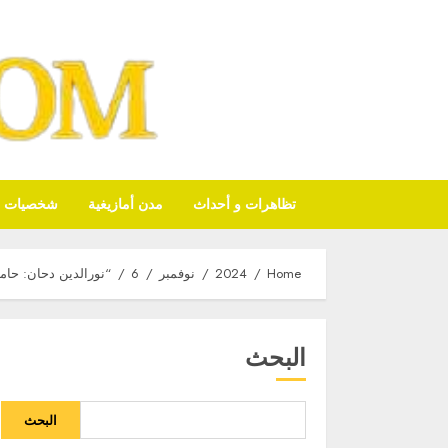
تظاهرات و أحداث
مدن أمازيغية
شخصيات أم
Home
2024
نوفمبر
6
“نورالدين دحان: حام
البحث
البحث