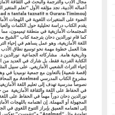
مجال الأدب والترجمة والبحث في الثقافة الأماز
أعماله الأدبية، نجد مؤلفه الأول “تعلم المتغير ا
الضوء على المتغيرات اللغوية في اللهجات الأما
يقدم الكتاب دراسة تحليلية حول الكلمات والعب
المجتمعات الأمازيغية في منطقة تيميمون، مما
كما قام نورالدين دحان بترجمة كتاب “الشيخ مح
اللغة الأمازيغية، وهو عمل يساهم في إحياء التر
هذا العمل خطوة مهمة نحو توسيع نطاق الأدب ا
وتاريخية هامة. مشاركاته الجماعية نورالدين د
الكتابة الفردية فقط، بل شارك في العديد من ا
إحياء التراث الشعبي الأمازيغي. على سبيل ال
(قصة شعبية) بالتعاون مع جمعية نوميديا في و
مشروع الكتاب المد
نصوصاً مدرسية تهدف إلى تعليم اللغة الأمازيغية
في الحفاظ على اللغة والثقافة الأمازيغية من خ
نورالدين دحان دوراً مهماً في الحفاظ على اللغة 
المجهولة أو المهملة. إن اهتمامه باللهجات الأما
إلى اهتمامه العميق بإبراز التنوع اللغوي في ا
تعاونية مثل “Aselmad” و”تنفو