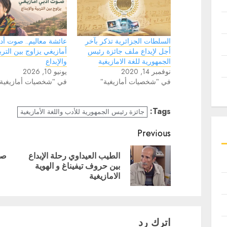
السلطات الجزائرية تذكر بآخر
عائشة معاليم.. صوت أد
أجل لإيداع ملف جائزة رئيس
أمازيغي يزاوج بين الترب
الجمهورية للغة الامازيغية
والإبداع
نوفمبر 14, 2020
يونيو 10, 2026
في "شخصيات أمازيغية"
في "شخصيات أمازيغية
Tags:
جائزة رئيس الجمهورية للأدب واللغة الأمازيغية
Continue
Previous
Reading
الطيب العيداوي رحلة الإبداع
صب
vious
Next
بين حروف تيفيناغ و الهوية
post:
post:
الامازيغية
اترك رد