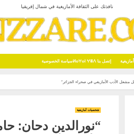
نافذتك على الثقافة الأمازيغية في شمال إفريقيا
ازيغية
إتصل بنا ⵍⴰⵖⴰⵏ ⵖⴻⴷ
سياسة الخصوصية
ل مشعل الأدب الأمازيغي في صحراء الجزائر”
شخصيات أمازيغية
“نورالدين دحان: ح