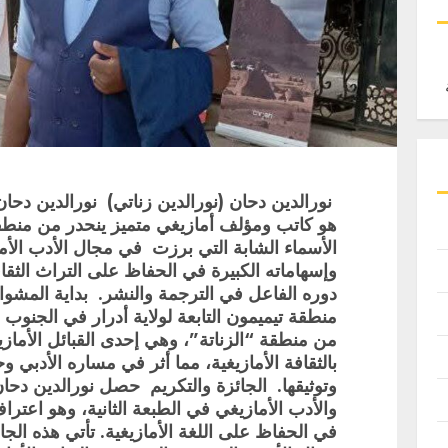
نورالدين دحان (نورالدين زناتي) نورالدين دحا
هو كاتب ومؤلف أمازيغي متميز ينحدر من منطقة
الأسماء الشابة التي برزت في مجال الأدب الأما
وإسهاماته الكبيرة في الحفاظ على التراث الثقا
دوره الفاعل في الترجمة والنشر. بداية المشوا
منطقة تيميمون التابعة لولاية أدرار في الجنوب 
من منطقة “الزناتة”، وهي إحدى القبائل الأمازيغ
بالثقافة الأمازيغية، مما أثر في مساره الأدبي وحف
وتوثيقها. الجائزة والتكريم حصل نورالدين دحا
والأدب الأمازيغي في الطبعة الثانية، وهو اعترا
في الحفاظ على اللغة الأمازيغية. تأتي هذه الجا