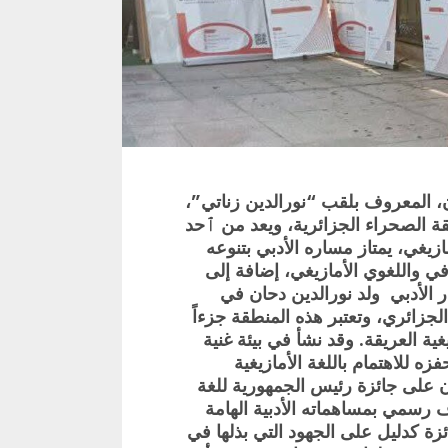
ن، المعروف بلقب “نورالدين زناتي”،
 الصحراء الجزائرية، ويعد من ٱحد
زيغي، يمتاز مساره الأدبي بتنوعه
في واللغوي الأمازيغي، إضافة إلى
ر الأدبي ولد نورالدين دحان في
الجزائري، وتعتبر هذه المنطقة جزءاً
ية العريقة. وقد نشأ في بيئة غنية
زه للاهتمام باللغة الأمازيغية
ن على جائزة رئيس الجمهورية للغة
ف رسمي بمساهماته الأدبية الهامة
ئزة كدليل على الجهود التي بذلها في