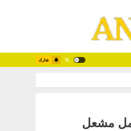
شارك
امل مشعل