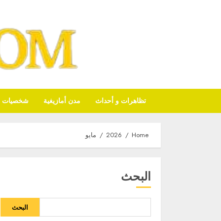
تظاهرات و أحداث
مدن أمازيغية
شخصيات أم
Home
2026
مايو
البحث
البحث