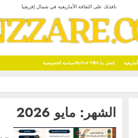
نافذتك على الثقافة الأمازيغية في شمال إفريقيا
ازيغية
إتصل بنا ⵍⴰⵖⴰⵏ ⵖⴻⴷ
سياسة الخصوصية
الشهر:
مايو 2026