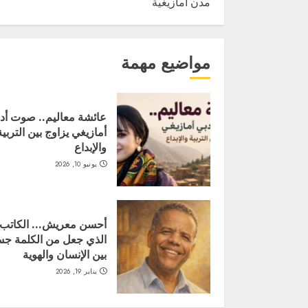
مدن أمازيغية
مواضيع مهمة
عائشة معاليم.. صوت أد
أمازيغي يزاوج بين التربية
والإبداع
يونيو 10, 2026
أحسن معريش… الكاتب
الذي جعل من الكلمة جسر
بين الإنسان والهوية
يناير 19, 2026