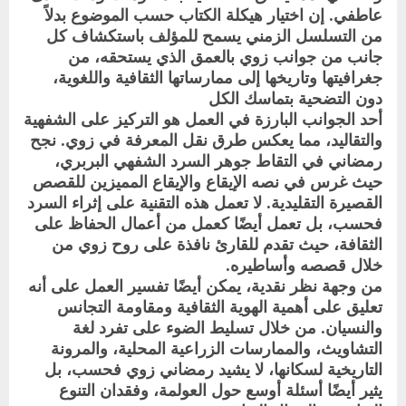
عاطفي. إن اختيار هيكلة الكتاب حسب الموضوع بدلاً
من التسلسل الزمني يسمح للمؤلف باستكشاف كل
جانب من جوانب زوي بالعمق الذي يستحقه، من
جغرافيتها وتاريخها إلى ممارساتها الثقافية واللغوية،
دون التضحية بتماسك الكل
أحد الجوانب البارزة في العمل هو التركيز على الشفهية
والتقاليد، مما يعكس طرق نقل المعرفة في زوي. نجح
رمضاني في التقاط جوهر السرد الشفهي البربري،
حيث غرس في نصه الإيقاع والإيقاع المميزين للقصص
القصيرة التقليدية. لا تعمل هذه التقنية على إثراء السرد
فحسب، بل تعمل أيضًا كعمل من أعمال الحفاظ على
الثقافة، حيث تقدم للقارئ نافذة على روح زوي من
خلال قصصه وأساطيره.
من وجهة نظر نقدية، يمكن أيضًا تفسير العمل على أنه
تعليق على أهمية الهوية الثقافية ومقاومة التجانس
والنسيان. من خلال تسليط الضوء على تفرد لغة
التشاويث، والممارسات الزراعية المحلية، والمرونة
التاريخية لسكانها، لا يشيد رمضاني زوي فحسب، بل
يثير أيضًا أسئلة أوسع حول العولمة، وفقدان التنوع