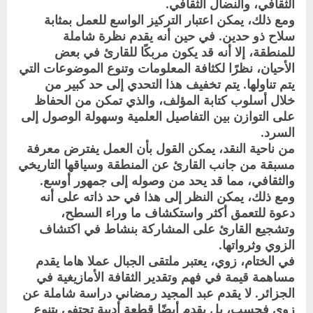
الثقافي، والنضال الثقافي.
ومع ذلك، يمكن اعتبار التركيز الواسع للعمل بمثابة
سلاح ذو حدين. في حين أنه يقدم نظرة شاملة
للمنطقة، إلا أنه قد يكون مربكًا للقارئ في بعض
الأحيان، نظرًا لكثافة المعلومات وتنوع الموضوعات التي
يتم تناولها. يتم تخفيف هذا التحدي إلى حد كبير من
خلال أسلوب كتابة المؤلف، والذي تمكن من الحفاظ
على التوازن بين التفاصيل العلمية وسهولة الوصول إلى
السرد.
من ناحية النقد، يمكن القول بأن العمل يفترض معرفة
مسبقة من جانب القارئ عن المنطقة وسياقها التاريخي
والثقافي، مما قد يحد من وصوله إلى جمهور أوسع.
ومع ذلك، يمكن النظر إلى هذا في حد ذاته على أنه
دعوة للتعمق أكثر واستكشاف ما وراء السطح،
وتشجيع القارئ على المشاركة بنشاط في اكتشاف
الزوي وثرواتها.
في الختام، زوي، يعتبر ملتقى الجبال عملا هاما يقدم
مساهمة قيمة في فهم وتقدير الثقافة الأمازيغية في
الجزائر. لا يقدم عبد المجيد رمضاني دراسة شاملة عن
زوي فحسب، بل يقدم أيضًا قطعة أدبية تحتفي بتنوع