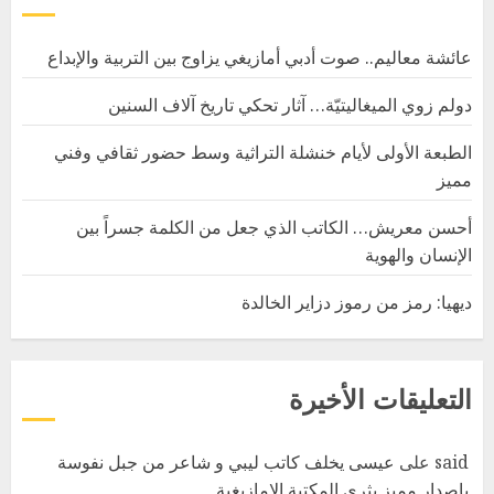
عائشة معاليم.. صوت أدبي أمازيغي يزاوج بين التربية والإبداع
دولم زوي الميغاليتيّة… آثار تحكي تاريخ آلاف السنين
الطبعة الأولى لأيام خنشلة التراثية وسط حضور ثقافي وفني
مميز
أحسن معريش… الكاتب الذي جعل من الكلمة جسراً بين
الإنسان والهوية
ديهيا: رمز من رموز دزاير الخالدة
التعليقات الأخيرة
said
على
عيسى يخلف كاتب ليبي و شاعر من جبل نفوسة
بإصدار مميز يثري المكتبة الامازيغية