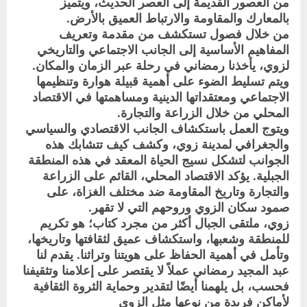
من العصور القديمة إلى العصر الحديث، ويتميز
بالمعارك والمقاومة والارتباط العميق بالأرض.
من خلال فصول تستكشف من مقدمة وتعريف
المفاهيم الأساسية إلى الجانب الاجتماعي والتاريخي
لزوي، يأخذنا رمضاني في رحلة عبر الزمان والمكان.
ويتم تسليط الضوء على أهمية قبيلة هوارة وتنظيمها
الاجتماعي ومعتقداتها الدينية ومساهمتها في الاقتصاد
المحلي من خلال الزراعة والتجارة.
ويتوج العمل باستكشاف الجانب الاقتصادي والسياسي
والجغرافي لمدينة زوي، وكشف كيف تتشابك هذه
الجوانب لتشكل نسيج الحياة المعقد في هذه المنطقة
الجبلية. يؤكد الاقتصاد المحلي، القائم على الزراعة
والتجارة وتاريخ المقاومة ضد مختلف الغزاة، على
صمود سكان الزوي وروحهم التي لا تقهر.
زوي، ملتقى الجبال أكثر من مجرد كتاب؛ هو تكريم
للمنطقة وشعبها، واستكشاف عميق لثقافتها وتاريخها،
وتأمل في أهمية الحفاظ على هويتنا وتراثنا. يقدم لنا
عبد المجيد رمضاني عملاً لا يقتصر على إعلامنا وتثقيفنا
فحسب، بل يلهمنا أيضًا لتقدير وحماية الثروة الثقافية
لأماكن فريدة من نوعها مثل الزوي