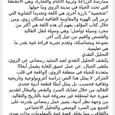
ممارسة الزراعة وتربية الأغنام والتجارة، وهي الأنشطة
التي تحدد الحياة في مدينة الزوي وما حولها.
“شخصية” بارزة أخرى هي اللغة وتحديدا الشاوية التي
ترمز إلى الهوية والمقاومة الثقافية لسكان زوي. ومن
خلال كتاب المؤلف يفهم أن هذه اللغة هي أكثر من
مجرد وسيلة تواصل؛ وهي وسيلة لنقل التقاليد
والقصص والقيم من جيل إلى آخر.
متنوعة ومتماسكة، وتقدم تجربة قراءة غنية بقدر ما
هي تعليمية.
التحليل النقدي
يكشف التحليل النقدي لعبد المجيد رمضاني عن الزوي،
ملتقى الجبال، عن عمل عميق للغاية يشمل أبعادًا
متعددة للحياة في منطقة الزوي، الواقعة في قلب
الجزائر. لا يمثل هذا النص دراسة أنثروبولوجية وتاريخية
وثقافية فحسب، بل يمثل أيضًا قطعة أدبية تتحدى
التقاليد من خلال تشابك السرد والشعر والمقال لتقديم
صورة حية لمنطقة غير معروفة غنية بالتاريخ والتقاليد.
من وجهة نظر أدبية، يتميز عمل رمضاني بقدرته على
الجمع بين السرد الوصفي والتحليل الاجتماعي
والثقافي، مما يخلق قصة غنية بالمعلومات وذات صدى