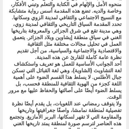
منحوه الأمل والإلهام في الكتابة والتعلم وتبني الأفكار،
وخاصة والديه. تضع هذه المقدمة أسس رواية متشابكة
مع النسيج الاجتماعي والثقافي لمدينة الزوي وسكانها.
تحدد المقدمة السياق التاريخي والثقافي لمدينة زوي،
وهي مدينة تقع في شرق الجزائر، والمعروفة بتاريخها
الغني في سياق منطقة إيشاوين وبلاد الجزائر. يتعمق
العمل في تحليل مجالات مختلفة مثل الثقافية
والاقتصادية والاجتماعية والسياسية، من أجل تقديم
نظرة عامة كاملة للقارئ عن هذه المدينة.
أحد الجوانب الأساسية للعمل هو تعريف واستكشاف
لغة التشاويث (الشاوية)، وهي لغة القبائل التي تسكن
جبال الأطلس. لا يسلط هذا القسم الضوء على أهمية
اللغة كجزء من الهوية الثقافية للمنطقة فحسب، بل
يسلط الضوء أيضًا على أصالتها والحفاظ عليها مع مرور
الوقت.
ولا يتوقف رمضاني عند اللغويات، بل يقدم أيضًا نظرة
تفصيلية لمنطقة نمامشا، واصفًا جغرافيتها وتاريخها
والمقاومة التي لا تقهر لسكانها، البربر الأمازيغ. وتجتمع
هذه العناصر لترسم صورة لمنطقة يمتد تاريخها الغني