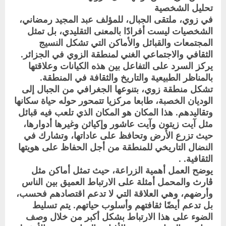
تحليل الشخصية
في زوي، ملتقى الجبال، للمؤلف عبد المجيد رمضاني،
الشخصيات ليست أفرادًا بالمعنى التقليدي، بل تمثل
المجتمعات والقبائل والأماكن التي تشكل النسيج
الثقافي والاجتماعي الغني لمنطقة الزوي في الجزائر.
يركز السرد على التفاعل بين هذه الكيانات وعلاقتها
بالمناظر الطبيعية والتاريخ والثقافة في المنطقة.
تشكل منطقة زوي، بتنوعها الجغرافي من الجبال إلى
الوديان الخصبة، طابعا مركزيا تتمحور حوله حياة سكانها
وتقاليدهم. هذا المكان هو المكان الذي تلعب فيه قبائل
مثل آيت زيتون وآيت عاشور وإكياثن وغيرها أدوارها،
حيث تزرع الأرض وتحافظ على عاداتها، وتشارك في
النضال التاريخي للمنطقة من أجل الحفاظ على هويتها
الثقافية. .
يوضح العمل أهمية الزراعة، حيث تمثل أماكن مثل
ڤارث والمحمل أمثلة على الارتباط العميق بين الناس
وأرضهم، وهي العلاقة التي لا تدعم اقتصادهم فحسب،
بل تدعم أيضًا ثقافتهم وأسلوب حياتهم. يتم تسليط
الضوء على هذا الارتباط بشكل أكبر من خلال وصف