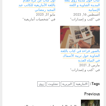
كتاب حول مدينة زوي بلغة
أول كتاب عن كرة القدم
المدينة الشاوية و اللغة
باللغة الأمازيغية للكاتب عبد
الإسبانية
المجيد رمضاني
أغسطس 16, 2023
مايو 31, 2025
في "كتب و إصدارات"
في "شخصيات أمازيغية"
بالصور قراءة في كتاب باللغة
الشاوية حول تربية الأسماك
في المياه العذبة
مارس 3, 2021
في "كتب و إصدارات"
Tags:
الامازيغية
البربرية
تشاويث
زوي
Continue
Previous
Reading