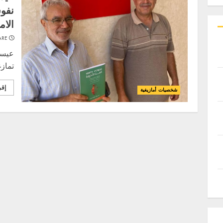
نفوس
الام
ARE
عيسى
تمازغ
إقر
شخصيات أمازيغية