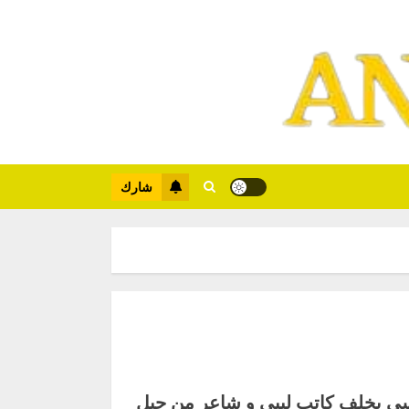
شارك
ى يخلف كاتب ليبي و شاعر من جبل