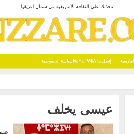
نافذتك على الثقافة الأمازيغية في شمال إفريقيا
ازيغية
إتصل بنا ⵍⴰⵖⴰⵏ ⵖⴻⴷ
سياسة الخصوصية
عيسى يخلف
عيس