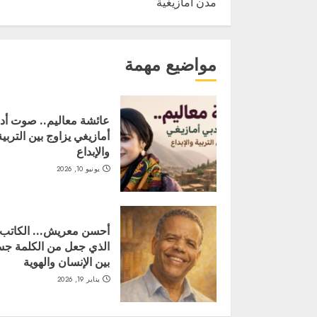
مدن أمازيغية
مواضيع مهمة
عائشة معاليم.. صوت أد
أمازيغي يزاوج بين التربية
والإبداع
يونيو 10, 2026
أحسن معريش… الكاتب
الذي جعل من الكلمة جسر
بين الإنسان والهوية
يناير 19, 2026