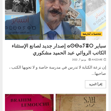
شخصيات أمازيغية
سباير ⴰⵙⴱⴰⵢⴻⵔ إصدار جديد لصانع الإستثناء
الكاتب الروائي عبد الحميد مشكوري
ANZZARE
يونيو 7, 2022
إن نزعة الكتابة لا تدرس في مدرسة خاصة و لا تحويها الكتب ،
صاحبها...
إقرأ المزيد