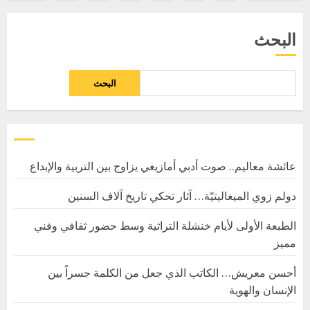
صفحات
المقالات
البحث
البحث
عائشة معاليم.. صوت أدبي أمازيغي يزاوج بين التربية والإبداع
دولم زوي الميغاليتيّة… آثار تحكي تاريخ آلاف السنين
الطبعة الأولى لأيام خنشلة التراثية وسط حضور ثقافي وفني
مميز
أحسن معريش… الكاتب الذي جعل من الكلمة جسراً بين
الإنسان والهوية