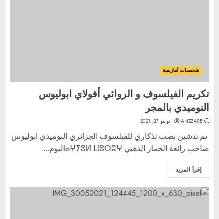
شخصيات أمازيغية
تكريم الفيلسوف و الروائي أفولاي ابوليوس
النوميدي بالمجر
ANZZARE
يوليو 27, 2021
تم تدشين نصب تذكاري للفيلسوف الجزائري النوميدي ابوليوس
صاحب رائعة الحمار الذهبي ⴰⵖⵢⵓⵍ ⵡⵓⵔⴻⵖاليوم...
إقرأ المزيد