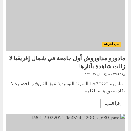
مدن أمازيغية
مادورو مداوروش أول جامعة في شمال إفريقيا لا
زالت شاهدة بآثارها
ANZZARE
مايو 30, 2021
مادورو ⵎⴰⴷⵓⵔⵓ المدينة النوميدية عبق التاريخ و الحضارة لا
تكاد تنطق هاته الكلمة...
إقرأ المزيد